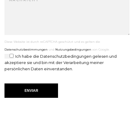
Diese Website ist durch reCAPTCHA geschützt und es gelten die
Datenschutzbestimmungen
und
Nutzungsbedingungen
von Google.
Ich habe die
Datenschutzbedingungen
gelesen und
akzeptiere sie und bin mit der Verarbeitung meiner
persönlichen Daten einverstanden.
ENVIAR